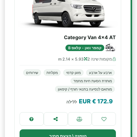
Category Van 4x4 AT
קמפר וואן - קלאס B
מקומות שינה 2
5.93 × 2.14 m
ארבע על ארבע
מזגן קדמי
מקלחת
שירותים
מותרת הסעת חיות מחמד
מותאם לנסיעה בתנאי חורף / קיפאון
€ EUR
172.9
ללילה
הזמנה \ הצעת מחיר