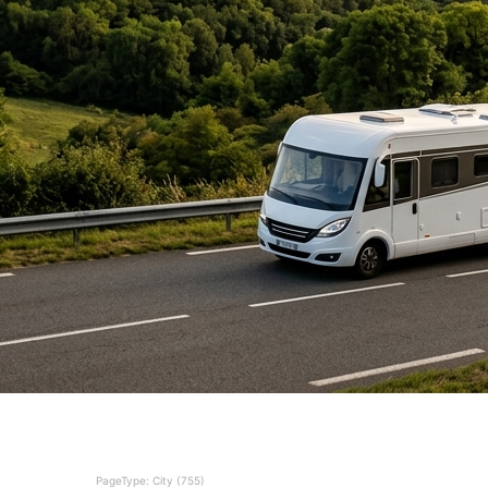
PageType: City (755)