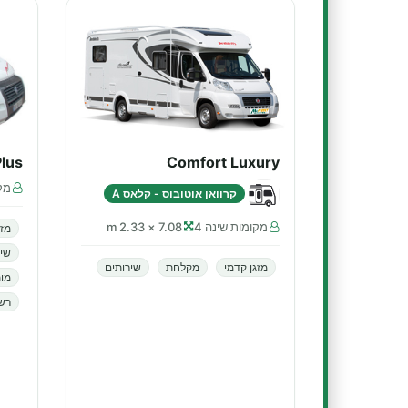
lus
Comfort Luxury
מקו
קרוואן אוטובוס - קלאס A
מקומות שינה 4
7.08 × 2.33 m
מזג
שיר
מזגן קדמי
מקלחת
שירותים
מות
רשא