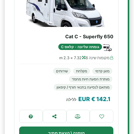
Cat C - Superfly 650
גומחה עליונה - קלאס C
מקומות שינה 6
7.32 × 2.3 m
מזגן קדמי
מקלחת
שירותים
מותרת הסעת חיות מחמד
מותאם לנסיעה בתנאי חורף / קיפאון
€ EUR
142.1
ללילה
הזמנה \ הצעת מחיר