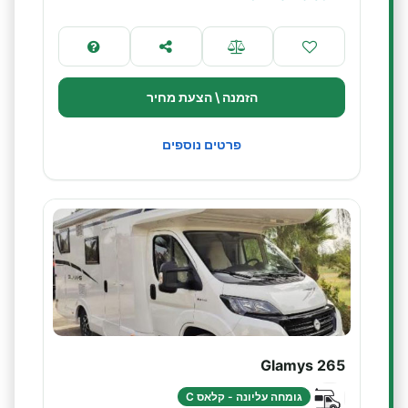
הזמנה \ הצעת מחיר
פרטים נוספים
Glamys 265
גומחה עליונה - קלאס C