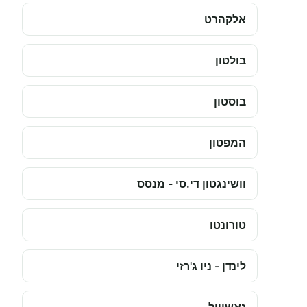
אלקהרט
בולטון
בוסטון
המפטון
וושינגטון די.סי - מנסס
טורונטו
לינדן - ניו ג'רזי