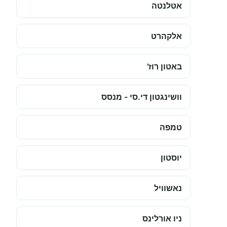
אטלנטה
אלקהרט
באטון רוז'
וושינגטון די.סי - מנסס
טמפה
יוסטון
נאשוויל
ניו אורלינס