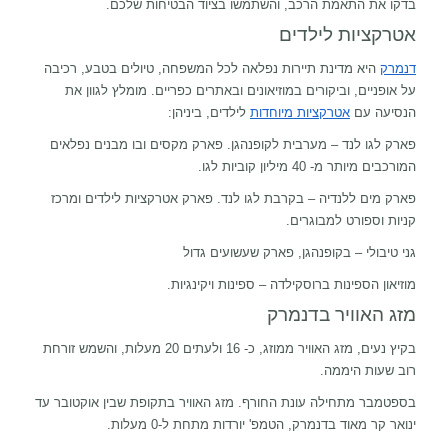
בדקו את התאמת הרכב, והשתמשו בציוד הבטיחות שלכם.
אטרקציות לילדים
דנמרק
היא מדינת תיירות נפלאה לכל המשפחה, טיולים בטבע, רכיבה
על אופניים, וביקורים במוזיאונים ובאתרים כפריים. מומלץ לגוון את
הנסיעה עם
אטרקציות מיוחדות
לילדים, ביניהן:
פארק לגו לנד – מערבית לקופנהגן. פארק מקסים ובו מבנים נפלאים
המורכבים מיותר מ- 40 מיליון קוביות לגו.
פארק מים ללנדיה – בקרבת לגו לנד. פארק אטרקציות לילדים ומרכז
קניות וספורט למבוגרים.
גני טיבולי – בקופנהגן, פארק שעשועים גדול
מוזיאון הספינות ברוסקילדה – ספינות ויקינגיות.
מזג האוויר בדנמרק
בקיץ נעים, מזג האוויר ממוזג, כ- 16 ולעתים 20 מעלות, והשמש זורחת
רוב שעות היממה.
בספטמבר מתחילה עונת החורף. מזג האוויר בתקופת שבין אוקטובר עד
ינואר קר מאוד בדנמרק, הטמפ' יורדות מתחת ל-0 מעלות.