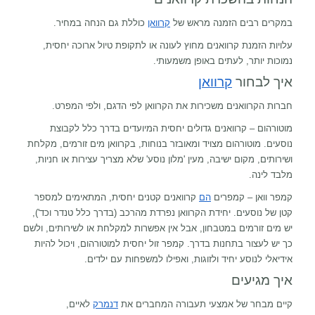
במקרים רבים הזמנה מראש של
קרוואן
כוללת גם הנחה במחיר.
עלויות הזמנת קרוואנים מחוץ לעונה או לתקופת טיול ארוכה יחסית,
נמוכות יותר, לעתים באופן משמעותי.
איך לבחור
קרוואן
חברות הקרוואנים משכירות את הקרוואן לפי הדגם, ולפי המפרט.
מוטורהום – קרוואנים גדולים יחסית המיועדים בדרך כלל לקבוצת
נוסעים. מוטורהום מצויד ומאובזר בנוחות, בקרוואן מים זורמים, מקלחת
ושירותים, מקום ישיבה, מעין 'מלון נוסע' שלא מצריך עצירות או חניות,
מלבד לינה.
קמפר וואן – קמפרים
הם
קרוואנים קטנים יחסית, המתאימים למספר
קטן של נוסעים. יחידת הקרוואן נפרדת מהרכב (בדרך כלל טנדר וכד'),
יש מים זורמים במטבחון, אבל אין אפשרות למקלחת או לשירותים, ולשם
כך יש לעצור בתחנות בדרך. קמפר זול יחסית למוטורהום, ויכול להיות
אידיאלי לנוסע יחיד ולזוגות, ואפילו למשפחות עם ילדים.
איך מגיעים
קיים מבחר של אמצעי תעבורה המחברים את
דנמרק
לאיים,