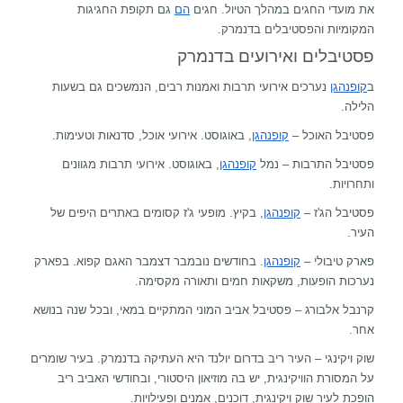
את מועדי החגים במהלך הטיול. חגים
הם
גם תקופת החגיגות
המקומיות והפסטיבלים בדנמרק.
פסטיבלים ואירועים בדנמרק
ב
קופנהגן
נערכים אירועי תרבות ואמנות רבים, הנמשכים גם בשעות
הלילה.
פסטיבל האוכל –
קופנהגן
, באוגוסט. אירועי אוכל, סדנאות וטעימות.
פסטיבל התרבות – נמל
קופנהגן
, באוגוסט. אירועי תרבות מגוונים
ותחרויות.
פסטיבל הג'ז –
קופנהגן
, בקיץ. מופעי ג'ז קסומים באתרים היפים של
העיר.
פארק טיבולי –
קופנהגן
. בחודשים נובמבר דצמבר האגם קפוא. בפארק
נערכות הופעות, משקאות חמים ותאורה מקסימה.
קרנבל אלבורג – פסטיבל אביב המוני המתקיים במאי, ובכל שנה בנושא
אחר.
שוק ויקינגי – העיר ריב בדרום יולנד היא העתיקה בדנמרק. בעיר שומרים
על המסורת הוויקינגית, יש בה מוזיאון היסטורי, ובחודשי האביב ריב
הופכת לעיר שוק ויקינגית, דוכנים, אמנים ופעילויות.