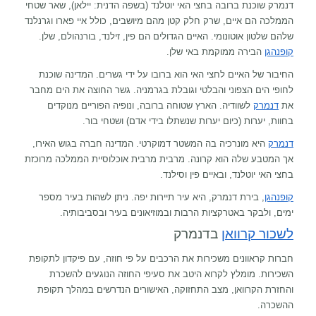
דנמרק שוכנת ברובה בחצי האי יוטלנד (בשפה הדנית: יילאן), שאר שטחי
הממלכה הם איים, שרק חלק קטן מהם מיושבים, כולל איי פארו וגרנלנד
שלהם שלטון אוטונומי. האיים הגדולים הם פין, זילנד, בורנהולם, שלן.
קופנהגן
הבירה ממוקמת באי שלן.
החיבור של האיים לחצי האי הוא ברובו על ידי גשרים. המדינה שוכנת
לחופי הים הצפוני והבלטי וגובלת בגרמניה. גשר החוצה את הים מחבר
את
דנמרק
לשוודיה. הארץ שטוחה ברובה, ונופיה הפוריים מנוקדים
בחוות, יערות (כיום יערות שנשתלו בידי אדם) ושטחי בור.
דנמרק
היא מונרכיה בה המשטר דמוקרטי. המדינה חברה בגוש האירו,
אך המטבע שלה הוא קרונה. מרבית מרבית אוכלוסיית הממלכה מרוכזת
בחצי האי יוטלנד, ובאיים פין וסילנד.
קופנהגן
, בירת דנמרק, היא עיר תיירות יפה. ניתן לשהות בעיר מספר
ימים, ולבקר באטרקציות הרבות ובמוזיאונים בעיר ובסביבותיה.
לשכור קרוואן
בדנמרק
חברות קראוונים משכירות את הרכבים על פי חוזה, עם פיקדון לתקופת
השכירות. מומלץ לקרוא היטב את סעיפי החוזה הנוגעים להשכרת
והחזרת הקרוואן, מצב התחזוקה, האישורים הנדרשים במהלך תקופת
ההשכרה.