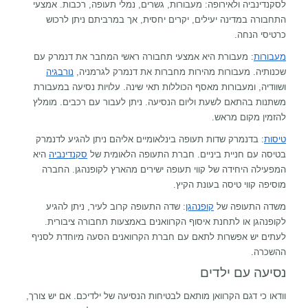
לסקנדינביה ולאירופה: מעבורות, גשרים, נמלי תעופה, רכבות. אמצעי
התחבורה במדינה יעילים, יקרים יחסית, אך במרביתם ניתן לרכוש
כרטיסי הנחה.
מעבורות
: מעבורת היא אמצעי תחבורה ראשי המחבר את דנמרק עם
שכנותיה. מעבורות מהירות מחברות את דנמרק לגרמניה,
נורבגיה
ושוודיה, ומעבורות מאסף הכוללות תאי שינה. עלויות נסיעה במעבורת
משתנות בהתאם לשעת וליום הנסיעה. ניתן לעבור עם רכבים. מומלץ
להזמין מקום מראש.
טיסות
: בדנמרק שדות תעופה בינלאומיים אליהם ניתן להגיע לדנמרק
בטיסה עם חניית ביניים. חברת התעופה הלאומית של
סקנדינביה
היא
המפעילה היחידה של קווי תעופה ישירים מהארץ לקופנהגן. החברה
מוסיפה קווי טיסה בעונת הקיץ.
משדה התעופה של
קופנהגן
: שדה התעופה קרוב לעיר, ניתן להגיע
לקופנהגן או לתחנת איסוף הקרוואנים באמצעות תחבורה ציבורית.
לעתים יש אפשרות לתאם עם חברת הקרוואנים הסעה מיוחדת לסניף
ההשכרה.
נסיעה עם ילדים
וודאו כי דגם הקרוואן מותאם לבטיחות הנסיעה של ילדיכם. אם יש צורך,