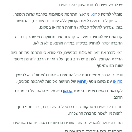
יש להגיע פיזית לתחנת איסוף הקרוואנים.
מומלץ להזמין
קרוואן
מראש. התחנות ממוקמות בקרבת שדות תעופה,
כך שניתן לנחות ולקבל את הקרוואן ללא עיכובים מיותרים, בהתחשב
בזמן שנדרש לתהליך קבלת / החזרת הקרוואן במקום.
קרוואנים יש להחזיר במועד שנקבע ובמצב תחזוקה כפי שמצוין בחוזה.
החברה יכולה להחזיק בפיקדון במידה והתנאים לא מולאו.
רצוי לברר את זמני הפעילות בסניפים, כדי לוודא כי התחנה פתוחה ביום
החזרת הקרוואן. לעתים יש חיוב נוסף על החזרת הרכב לתחנת איסוף
שונה מזו שנאסף.
וודאו כי הרכב מתאים ונוח לכל הנוסעים – אחת ה'שיטות' היא להזמין
קרוואן
עם מקום נוסף (
קרוואן
של חמישה מקומות לארבעה נוסעים).
לקרוואנים דגמים שונים. הזמנת
קרוואן
היא על פי הדגם ועל פי מפרט
הרכב.
חברות קרוואנים מספקות ציוד בסיסי לנסיעה ברכב, ציוד נוסף ניתן
לקנות או לשכור מחברת ההשכרה.
החברה יכולה להגביל נסיעה באזורים הנחשבים מסוכנים או משובשים.
הנחות בהשכרת קרוואנים