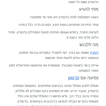
בדנמרק גשום כל השנה.
מתי להגיע
העונה המומלצת לטיול בדנמרק היא מיוני עד ספטמבר.
אתרי התיירות הפתוחים בעונת הקיץ, נסגרים בדרך כלל בחורף.
לקראת החורף, בחודש אוגוסט פוחתת תנועת המטיילים בדנמרק. מחירי
הלינה זולים יותר בעונה זו.
מה ללבוש
דנמרק
גשומה גם בקיץ. רצוי להצטייד במטריות ובביגוד מתאים,
ובאמצעי כיסוי נוחים להגנת הציוד מהגשם.
אריזת ביגוד ב'שיטת השכבות', מאפשרת את ההתאמה האידיאלית למזג
האוויר המשתנה.
נסיעה עם
קרוואן
מומלץ לתכנן מסלול נסיעה בכבישים מתוחזקים. במקומות מסוימים
בדנמרק, מעברי הרים, אזורים מסוימים בהם השבילים לא סלולים,
אסורה נהיגה בכלי רכב. וודאו מראש כי המסלול שלכם אינו כולל
מקומות בהם יש הגבלה לנסיעה ברכבים או בקרוואנים. בדנמרק