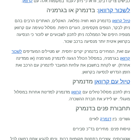
כבישים צרים רבים, וודאו כי ניתן לעבור במקומות אלה עם
קרוואן
.
לשכור קרוואן
: בדנמרק או בגרמניה
טיול קרוואן
בדנמרק הוא חוויה נפלאה. האקלים, האתרים הרבים בהם
ניתן לבקר, הנופים מקסימים, הערים היפות. מסלול טעימה עם קרוואן
מנופיה היפים של הממלכה ניתן לתכנן לשבועיים יש לזכור כי הנסיעה
בקרוואן איטית יותר מנסיעה ברכב שכור.
עם זאת, המחירים בדנמרק יקרים יחסית. יש מטיילים המעדיפים
לשכור
קרוואן
בגרמניה, במסלול הכולל הגעה לדנמרק מגרמניה (או ממדינה
אחרת). יש לקחת בחשבון את עלויות המעבר לדנמרק עם הרכב ואת
הזמן הנדרש לנסיעה בקרוואן.
טיול עם קרוואן
מדנמרק
ניתן לתכנן מסלול טיולים עם
קרוואן
מדנמרק למדינות אחרות במסלול
מעגלי. יש ליידע את חברת ההשכרה.
תחבורת פנים בדנמרק
גשרים: בין
דנמרק
לאיים
טיסות פנים: מחירים בד"כ סבירים
אוטובוסים: עוצרים בתחנות מקומיות רבות, וניתן להגיע אתם כמעט לכל