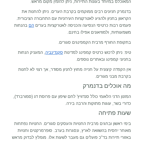
המאוכלס במיוחד בעונות התיירות, ניתן להזמין מקום מראש.
בדנמרק חניונים רבים ממוקמים בקרבת הערים. ניתן להחנות את
הקראוון בחניון ולהגיע לאטרקציות העירוניות עם התחבורה הציבורית.
פעמים רבות כרטיסי הנסיעה והכניסה לאטרקציות בערים
הם
בהנחות
משמעותיות, ולמוזיאונים אפילו בחינם.
בתקופת החורף מרבית הקמפינגים סגורים.
טיפ: ניתן לרכוש כרטיס קמפינג למדינות
סקנדינביה
, המעניק הנחות
בחניוני קמפינג ובאתרים נוספים.
אין הקפדה קיצונית על חנייה מחוץ לחניון מסודר, אך רצוי לא לחנות
בקרבת מבני מגורים.
מה אוכלים בדנמרק
המזנון הדני הלאומי כולל סנדוויץ' לחם שיפון עם פרוסת דג (סמורברד),
כדורי בשר, עוגות מתוקות והרבה בירה.
שעות פתיחה
בימי ראשון ובחגים מרבית החנויות והעסקים סגורים. החנויות נפתחות
מאוחר יחסית בהשוואה לארץ, ונסגרות בערב. סופרמרקטים וחנויות
באזורי תיירות בד"כ פועלים גם מעבר לשעות אלו. מומלץ לבדוק מראש