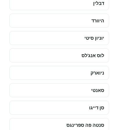
דבלין
היוורד
יוניון סיטי
לוס אנג'לס
ניוארק
סאנטי
סן דייגו
סנטה פה ספרינגס