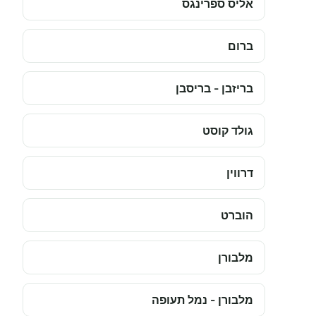
אליס ספרינגס
ברום
בריזבן - בריסבן
גולד קוסט
דרווין
הוברט
מלבורן
מלבורן - נמל תעופה