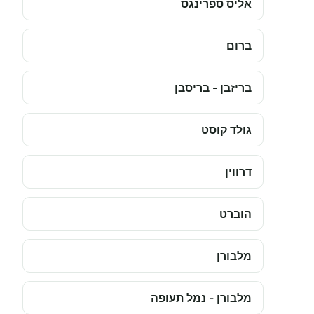
אליס ספרינגס
ברום
בריזבן - בריסבן
גולד קוסט
דרווין
הוברט
מלבורן
מלבורן - נמל תעופה