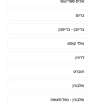
אליס ספרינגס
ברום
בריזבן - בריסבן
גולד קוסט
דרווין
הוברט
מלבורן
מלבורן - נמל תעופה