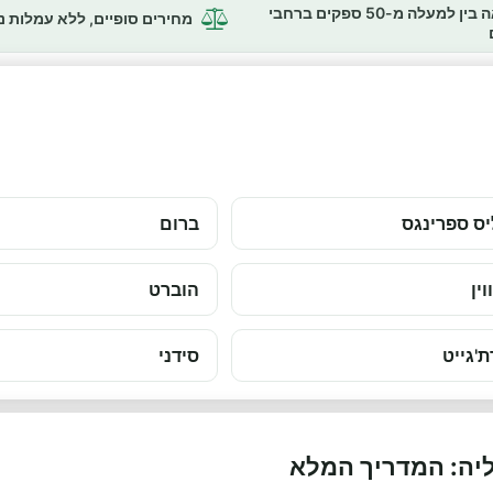
השוואה בין למעלה מ-50 ספקים ברחבי
מחירים סופיים, ללא עמלות 
ס ספרינגס
ברום
וין
הוברט
ת'גייט
סידני
יה: המדריך המלא