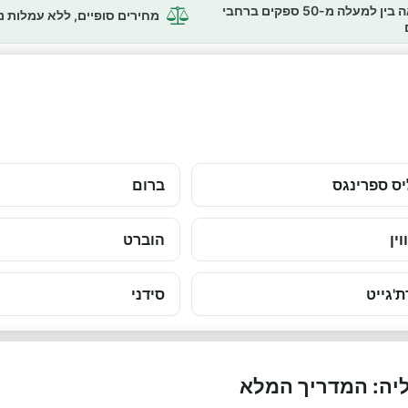
השוואה בין למעלה מ-50 ספקים ברחבי
מחירים סופיים, ללא עמלות 
ס ספרינגס
ברום
וין
הוברט
ת'גייט
סידני
יה: המדריך המלא