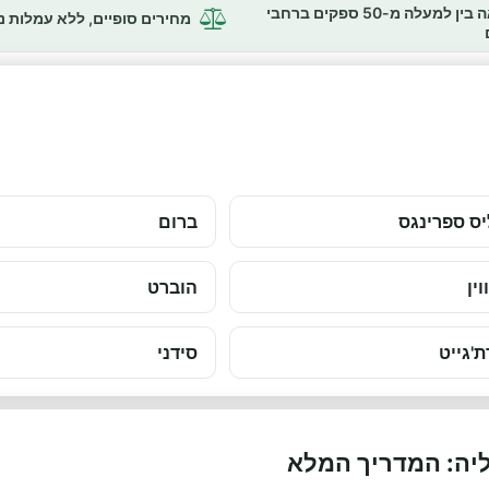
השוואה בין למעלה מ-50 ספקים ברחבי
מחירים סופיים, ללא עמלות 
ס ספרינגס
ברום
וין
הוברט
ת'גייט
סידני
יה: המדריך המלא