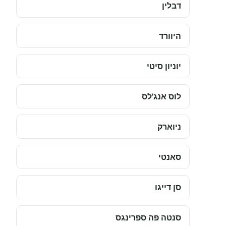
דבלין
היוורד
יוניון סיטי
לוס אנג'לס
ניוארק
סאנטי
סן דייגו
סנטה פה ספרינגס