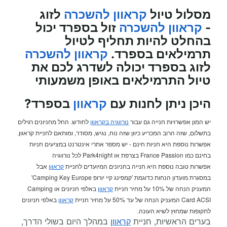
מסלול טיול
קראוון להשכרה
לזוג
-
קראוון להשכרה
זול בספרד יכול
בהחלט להיות תחליף לטיול
תרמילאים בספרד.
קראוון להשכרה
לזוג בספרד יכולה לשדרג לכם את
טיול התרמילאים באופן משמעותי
היכן ניתן לחנות עם
קראוון
בספרד?
יש המון אפשרויות חנייה גם עבור
נורווגיה בקראוון
לחודש. החל מחניונים רגילים
בתשלום, שזה הרוב המכריע כיוון שזה נוח, נגיש, מסודר, ומותאם לחניית קראוון.
אפשרות נוספת היא חניות חינם - יש מספר אתרי אינטרנט במציעים חניות
בחינם כמו France Passion בצרפת או Park4night לכל נורווגיה
אפשרות טובה נוספת היא חנייה בחניונים המיועדים לחניית
קראוון
אבל
במסגרת מועדון הנחות כדוגמת 'קמפינג קיי יורופ Camping Key Europe'
המעניק הנחה של 10% על מחיר חניית
קראוון
באלפי חניונים או Camping
Card ACSI המעניק הנחה של עד 50% על מחיר חניית
קראוון
באלפי חניונים
לתקופות שמחוץ לשיא העונה.
בערים הראשיות, חניית
קראוון
במהלך היום בשולי הדרך,