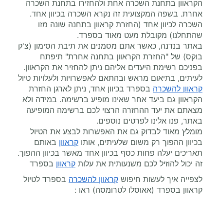
הקראוון בתחנת השכרה אחת ולהחזירו בתחנת השכרה
אחרת. בשפה המקצועית זה נקרא השכרה בכיוון אחד.
השכרה לכיוון אחד (החזרת קראוון בתחנה שונה מזו
שהתחלנו) מקובלת מעט מאוד בספרד.
באתר בנדנה, כאשר אתם מסמנים את תיבת הסימון (צ'ק
בוקס) של "החזרת הקראוון בתחנה אחרת" תיפתח
בפניכם רשימת היעדים אליהם ניתן להחזיר את הקראוון.
לעיתים, בתיאום מראש ובהתאם לאפשרויות ולעלויות טיול
קראוון להשכרה
בספרד בכיוון אחד, ניתן לארגן החזרת
הקראוון גם ביעד אחר שאינו מופיע ברשימה. במידה ולא
מצאתם את יעד ההחזרה הרצוי לכם ברשימה המופיעה
באתר, פנו אלינו לפרטים נוספים.
מומלץ מאוד לבדוק גם את האפשרות לבצע את הטיול
בכיוון ההפוך רק משום שלעיתים, אותו
קראוון
באותם
תאריכים יעלה פחות כסף בכיוון אחד מאשר בכיוון ההפוך.
זה יכול להוזיל לכם משנעותית את עלות
קראוון
בספרד
לצפייה איך לעשות חיפוש
קראוון להשכרה
בספרד לטיול
קראוון בספרד (אאוסלו לטרומסה) ראו :