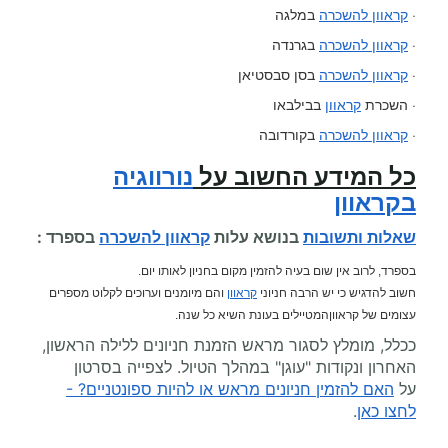
·
קראוון להשכרה
במלגה
·
קראוון להשכרה
בגרנדה
·
קראוון להשכרה
בסן סבסטיאן
· השכרת
קראוון
בבילבאו
·
קראוון להשכרה
בקורדובה
כל המידע החשוב על
נורווגיה
בקראוון
שאלות ותשובות
בנושא עלות
קראוון להשכרה
בספרד :
בספרד, לרוב אין שום בעיה להזמין מקום בחניון לאותו יום.
חשוב להדגיש כי יש הרבה חניוני
קראוון
והם מיומנים וערוכים לקלוט מספרים
עצומים של קראווןהמטיילים בעונת השיא כל שנה.
ככלל, מומלץ לסגור מראש הזמנת חניונים ללילה הראשון,
האחרון ונקודות "עוגן" במהלך הטיול. לצפייה בסרטון
על
האם להזמין חניונים מראש או להיות ספונטניים? -
לחצו כאן
.