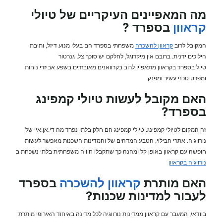
מה המאפיינים העיקריים של טיולי
קראוון
בספרד ?
המקובל לרוב
קראוון להשכרה
משפחתי בספרד הם בעלי מנוע דיזל, ותיבת
הילוכים ידנית. ברובם אין מיקרוגל, לחלקם יש סוכך צל, גנרטור
טיול בספרד בקראוון מתאפיין לרוב בקרוואנים מאובזרים בשפע אביזרי נוחות
ומפרט טכני עשיר ומפנק.
האם מקובל לעשות טיולי קמפינג
בספרד?
זה המקום לטיולי קמפינג. טיולי קמפינג הם חלק בלתי נפרד מה די.אן.איי של
נורווגיה. אתרי הבילוי, הטבע המדהים של והמדינות השכנות מאפשר לעשות
חופשה עם קראוון באופן קל ומהנה כך שתקבלו חוויה משפחתית בלתי נשכחת ב
נורווגיה בקראוון
האם מותרת
קראוון להשכרה
בספרד
לעבור למדינות שכנות?
בוודאי, המעבר עם קראוון ממדינות נורווגיה לכל מדינה באיחוד האירופי מותרת