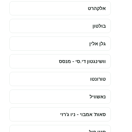
אלקהרט
בולטון
גלן אלין
וושינגטון די.סי - מנסס
טורונטו
נאשוויל
סאות' אמבוי - ניו ג'רזי