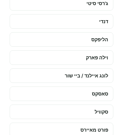
ג'רסי סיטי
דנדי
הליפקס
וילה פארק
לונג איילנד / ביי שור
סאסקס
סקוויל
פורט מאיירס