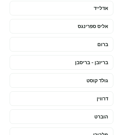
אדלייד
אליס ספרינגס
ברום
בריזבן - בריסבן
גולד קוסט
דרווין
הוברט
מלבורן