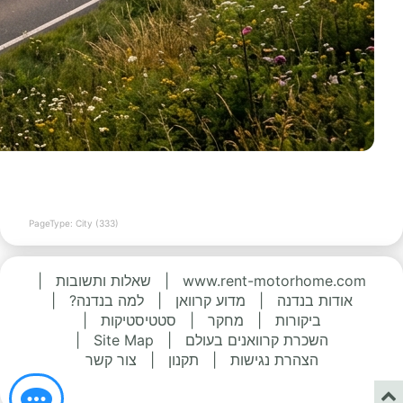
PageType: City (333)
www.rent-motorhome.com
|
שאלות ותשובות
|
אודות בנדנה
|
מדוע קרוואן
|
למה בנדנה?
|
ביקורות
|
מחקר
|
סטטיסטיקות
|
השכרת קרוואנים בעולם
|
Site Map
|
הצהרת נגישות
|
תקנון
|
צור קשר