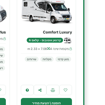
lus
Comfort Luxury
מקו
קרוואן אוטובוס - קלאס A
מקומות שינה 4
7.08 × 2.33 m
מזג
שיר
מזגן קדמי
מקלחת
שירותים
מות
רשא
הזמנה \ הצעת מחיר