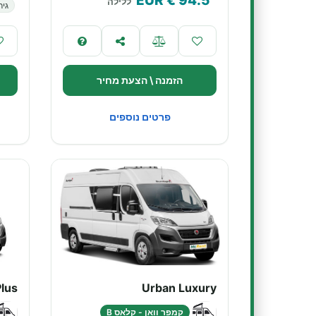
€ EUR
94.5
ללילה
גיר
הזמנה \ הצעת מחיר
פרטים נוספים
lus
Urban Luxury
קמפר וואן - קלאס B