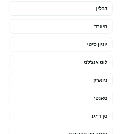
דבלין
היוורד
יוניון סיטי
לוס אנג'לס
ניוארק
סאנטי
סן דייגו