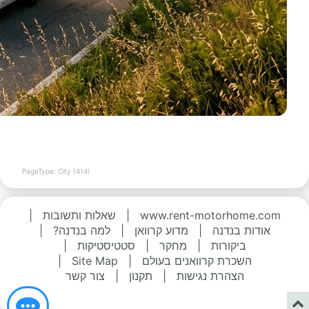
PageType: City (414)
www.rent-motorhome.com
|
שאלות ותשובות
|
אודות בנדנה
|
מדוע קרוואן
|
למה בנדנה?
|
ביקורות
|
מחקר
|
סטטיסטיקות
|
השכרת קרוואנים בעולם
|
Site Map
|
הצהרת נגישות
|
תקנון
|
צור קשר