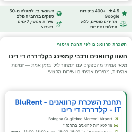
4.5★ · +400 ביקורות
השוואה בין למעלה מ-50
Google
ספקים ברחבי העולם
מחירים סופיים, ללא
שירות אנושי, 7 ימים
עמלות נסתרות
בשבוע
השכרת קרוואנים לפי תחנת איסוף
השוו קרוואנים ורכבי קמפינג בקלדררה די רינו
מלאי אמיתי מהספקים עם תמחור לילי בזמן אמת — זמינות
אמיתית, מחירים אמיתיים ושירות מקצועי.
תחנת השכרת קרוואנים - BluRent
IT - קלדררה די רינו
Bologna Guglielmo Marconi Airport
18 קטגוריות קרוואנים בתחנה זו
שעות איסוף: א׳–ה׳ 16:00–18:00 · שבת 16:00–18:00 · ראשון