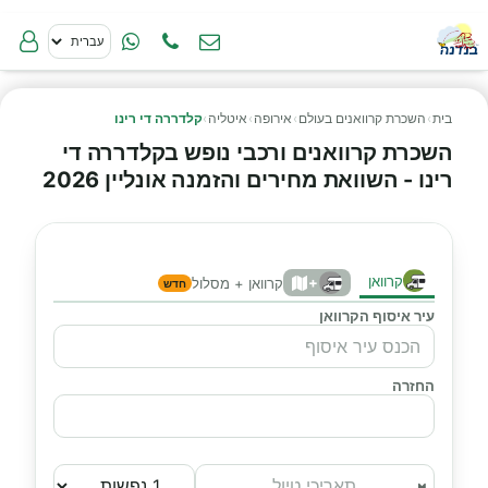
בית
›
השכרת קרוואנים בעולם
›
אירופה
›
איטליה
›
קלדררה די רינו
השכרת קרוואנים ורכבי נופש בקלדררה די
רינו - השוואת מחירים והזמנה אונליין 2026
קרוואן
+
קרוואן + מסלול
חדש
עיר איסוף הקרוואן
החזרה