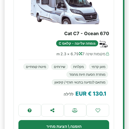
Cat C7 - Ocean 670
גומחה עליונה - קלאס C
מקומות שינה 7
6.79 × 2.3 m
מזגן קדמי
מקלחת
שירותים
מיטת קומתיים
מותרת הסעת חיות מחמד
מותאם לנסיעה בתנאי חורף / קיפאון
€ EUR
130.1
ללילה
הזמנה \ הצעת מחיר