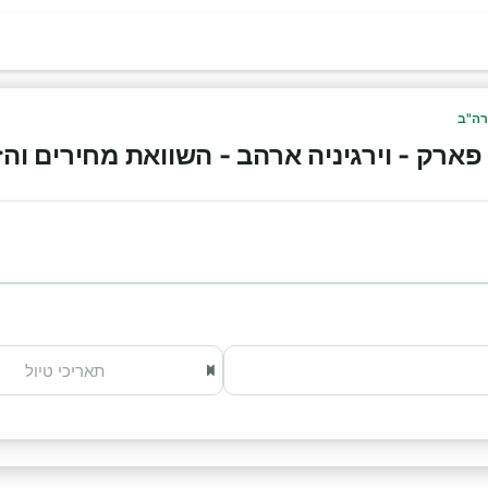
רה"ב
רק - וירגיניה ארהב - השוואת מחירים והזמנה א