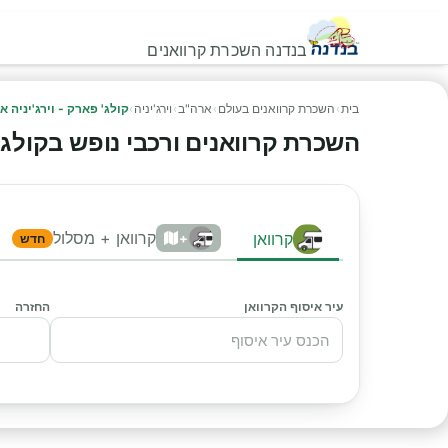
בנדנה השכרת קרוואנים
בית
›
השכרת קרוואנים בעולם
›
ארה"ב
›
וירג'יניה
›
קולג' פארק - וירג'יניה א
השכרת קרוואנים ורכבי נופש בקולג פא
קרוואן + מסלול
קרוואן
+
חדש
עיר איסוף הקרוואן
החזרה