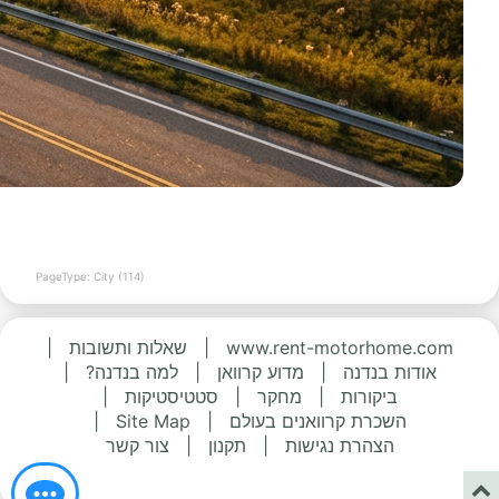
PageType: City (114)
www.rent-motorhome.com
|
שאלות ותשובות
|
אודות בנדנה
|
מדוע קרוואן
|
למה בנדנה?
|
ביקורות
|
מחקר
|
סטטיסטיקות
|
השכרת קרוואנים בעולם
|
Site Map
|
הצהרת נגישות
|
תקנון
|
צור קשר