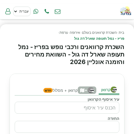
בית
›
השכרת קרוואנים בעולם
›
אירופה
›
צרפת
›
פריז - נמל תעופה שארל דה גול
השכרת קרוואנים ורכבי נופש בפריז - נמל
תעופה שארל דה גול - השוואת מחירים
והזמנה אונליין 2026
קרוואן
+
קרוואן + מסלול
חדש
עיר איסוף הקרוואן
החזרה