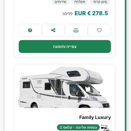
מזגן קדמי
מקלחת
שירותים
€ EUR
278.5
ללילה
צפייה והזמנה
Family Luxury
גומחה עליונה - קלאס C