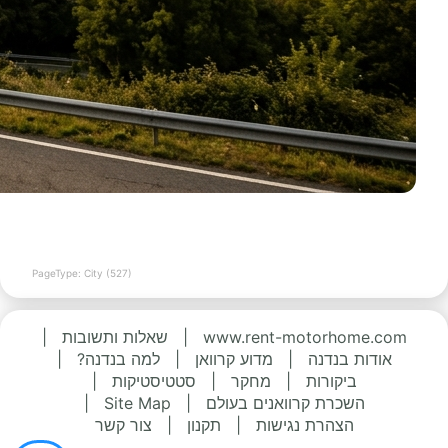
PageType: City (527)
www.rent-motorhome.com
|
שאלות ותשובות
|
אודות בנדנה
|
מדוע קרוואן
|
למה בנדנה?
|
ביקורות
|
מחקר
|
סטטיסטיקות
|
השכרת קרוואנים בעולם
|
Site Map
|
הצהרת נגישות
|
תקנון
|
צור קשר