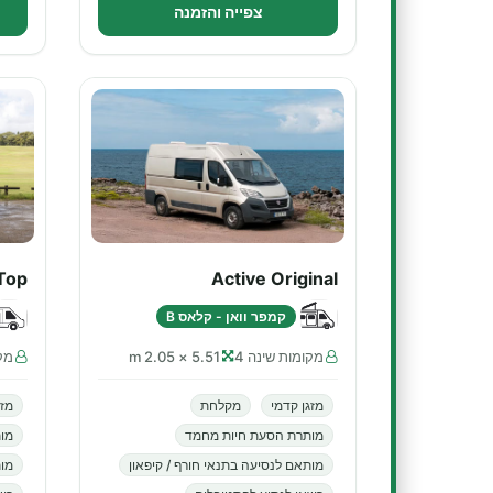
צפייה והזמנה
Top
Active Original
קמפר וואן - קלאס B
מקומות שינה 4
5.51 × 2.05 m
מקו
מזגן קדמי
מקלחת
מזג
מותרת הסעת חיות מחמד
מו
מותאם לנסיעה בתנאי חורף / קיפאון
מות