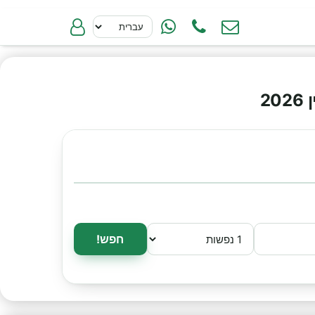
2
חפש!