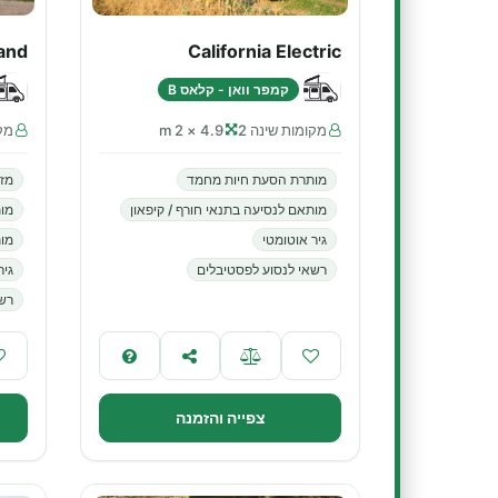
rand
California Electric
קמפר וואן - קלאס B
מקומות שינה 2
4.9 × 2 m
מקו
מותרת הסעת חיות מחמד
מזג
מותאם לנסיעה בתנאי חורף / קיפאון
מו
גיר אוטומטי
מות
רשאי לנסוע לפסטיבלים
גיר
רשא
צפייה והזמנה