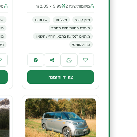
מקומות שינה 2
5.99 × 2.05 m
מקו
מזגן קדמי
מקלחת
שירותים
אר
מותרת הסעת חיות מחמד
מו
מותאם לנסיעה בתנאי חורף / קיפאון
מות
גיר אוטומטי
רשא
צפייה והזמנה