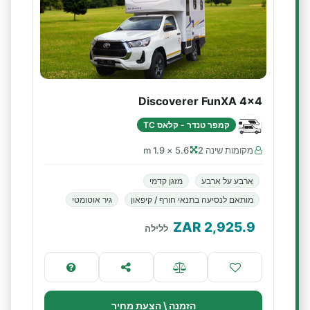
Discoverer FunXA 4x4
קמפר טנדר - קלאס TC
מקומות שינה 2
5.6 × 1.9 m
ארבע על ארבע
מזגן קדמי
מותאם לנסיעה בתנאי חורף / קיפאון
גיר אוטומטי
ZAR
2,925.9
ללילה
הזמנה \ הצעת מחיר