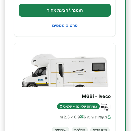
הזמנה \ הצעת מחיר
פרטים נוספים
M6Bi - Iveco
גומחה עליונה - קלאס C
מקומות שינה 6
6.9 × 2.3 m
מזגן קדמי
מקלחת
שירותים