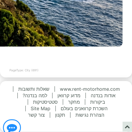
PageType: City (691)
www.rent-motorhome.com
|
שאלות ותשובות
|
אודות בנדנה
|
מדוע קרוואן
|
למה בנדנה?
|
ביקורות
|
מחקר
|
סטטיסטיקות
|
השכרת קרוואנים בעולם
|
Site Map
|
הצהרת נגישות
|
תקנון
|
צור קשר