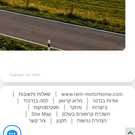
PageType: City (340)
www.rent-motorhome.com
|
שאלות ותשובות
|
אודות בנדנה
|
מדוע קרוואן
|
למה בנדנה?
|
ביקורות
|
מחקר
|
סטטיסטיקות
|
השכרת קרוואנים בעולם
|
Site Map
|
הצהרת נגישות
|
תקנון
|
צור קשר