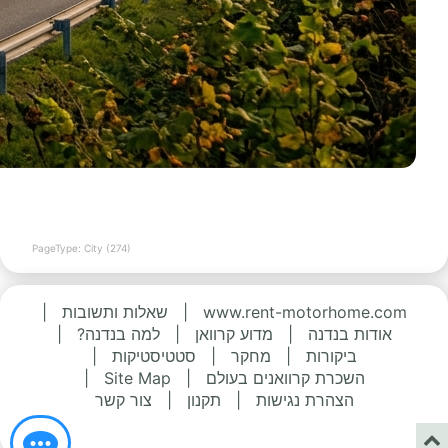
PageType: City (274)
www.rent-motorhome.com
|
שאלות ותשובות
|
אודות בנדנה
|
מדוע קרוואן
|
למה בנדנה?
|
ביקורות
|
מחקר
|
סטטיסטיקות
|
השכרת קרוואנים בעולם
|
Site Map
|
הצהרת נגישות
|
תקנון
|
צור קשר