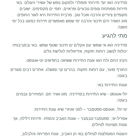
סרדיניה הוא יעד תיירותי פופולרי ולמקום נופש של עשירי העולם. באי
תיירות מפותחת ונופים טבעיים ופראיים, חופי ים מקסימים, ישובים
מקומיים ציוריים והרבה אוכל טוב. מרבית התיירות היא לאור החופים.
מזג האוויר הים תיכוני והרבה ימי שמש מאפשרים תיירות כמעט בכל ימי
השנה.
מתי להגיע
סרדיניה הוא אי שמשי עם אקלים ים תיכוני שטוף שמש. באי ובסביבותיו
יכולות לנשוב רוחות חזקות, אידיאליות לגלישת גלים.
הקיץ החם ולח הוא עונת התיירות ששיאה בחודשים יוני-אוגוסט.
החורף סוער, עם רוחות חזקות. בהרים קר ומושלג. אתרים רבים סגורים
בעונה.
עונות התיירות באי:
יולי-אוגוסט - שיא התיירות בסרדיניה. מזג אוויר חם. המחירים גבוהים
בעונה.
יוני-יולי, אוגוסט-ספטמבר – לפני ואחרי שיא עונת התיירות.
אפריל-יוני, ספטמבר-נובמבר – עונות האביב והסתיו. תיירות דלילה, אך
עונות מצוינות לטיולים.
העונות המומלצות לטיולים באי הן האביב, עונת הפריחה והלבלוב,