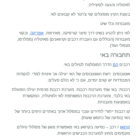
לאיטליה והגעה לסיציליה.
בעונת הקיץ מופעלים קווי צ'רטר לא קבועים לאי.
מעבורות וכלי שיט
לאי ניתן להגיע בשיט דרך מיצר קורסיקה, מאירופה,
אפריקה
, ובקווי
מעבורות (הכוללים גם העברת רכבים וקרוואנים) מאיטליה (מפלרמו,
מנפולי ועוד).
תחבורה באי
רכבים
הם
הדרך המומלצת לטיולים באי.
אוטובוסים: רשת האוטובוסים של האי יעילה אך איטית למדי. לנקודות
המבודדות יש קווים יומיים, אם כי לא כולם פעלים.
רכבות: באי שתי מערכות רכבות. מערכת רכבות פנימית יעילה הפועלת
באי בלבד, ומערכת הרכבות המשותפת לאי ולאיטליה, המקושרת
באמצעות מעבורות.
קו רכבות ייחודי לתיירים עובר במסלול ארוך באתרים היפים ביותר של
האי (נסיעה של כחמש שעות).
קרוואן
/ רכב – נסיעה בקרוואן באי מאפשרת מגוון של מסלולי טיולים
מקסימים מחוץ למערכת הכבישים הראשית.