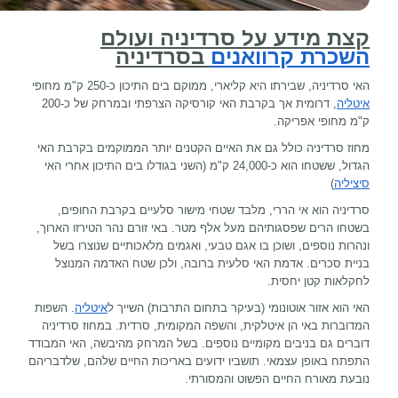
קצת מידע על סרדיניה ועולם
השכרת קרוואנים
בסרדיניה
האי סרדיניה, שבירתו היא קליארי, ממוקם בים התיכון כ-250 ק"מ מחופי
איטליה
, דרומית אך בקרבת האי קורסיקה הצרפתי ובמרחק של כ-200
ק"מ מחופי אפריקה.
מחוז סרדיניה כולל גם את האיים הקטנים יותר הממוקמים בקרבת האי
הגדול, ששטחו הוא כ-24,000 ק"מ (השני בגודלו בים התיכון אחרי האי
סיציליה
)
סרדיניה הוא אי הררי, מלבד שטחי מישור סלעיים בקרבת החופים,
בשטחו הרים שפסגותיהם מעל אלף מטר. באי זורם נהר הטירזו הארוך,
ונהרות נוספים, ושוכן בו אגם טבעי, ואגמים מלאכותיים שנוצרו בשל
בניית סכרים. אדמת האי סלעית ברובה, ולכן שטח האדמה המנוצל
לחקלאות קטן יחסית.
האי הוא אזור אוטונומי (בעיקר בתחום התרבות) השייך ל
איטליה
. השפות
המדוברות באי הן איטלקית, והשפה המקומית, סרדית. במחוז סרדיניה
דוברים גם בניבים מקומיים נוספים. בשל המרחק מהיבשה, האי המבודד
התפתח באופן עצמאי. תושביו ידועים באריכות החיים שלהם, שלדבריהם
נובעת מאורח החיים הפשוט והמסורתי.