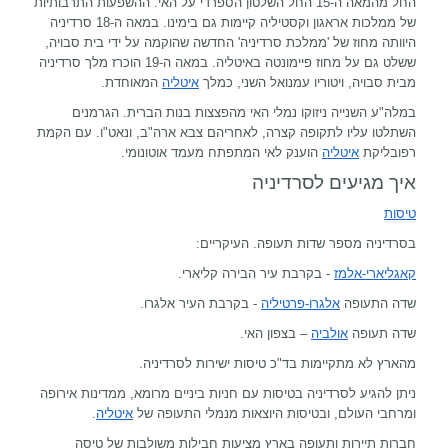
החל מהמאה ה-15 החל השלטון הספרדי על האי. ההשפעות התרבותיות
של ממלכות אראגון וקסטיליה קיימות גם בימינו. במאה ה-18 סרדיניה
היוותה מחוז של 'ממלכת סרדיניה' החדשה שהוקמה על ידי בית סבויה,
ששלט גם על מחוז פיימונטה באיטליה. במאה ה-19 הוכרז מלך סרדיניה
מבית סבויה, ויטוריו עמנואל השני, כמלך
איטליה
המאוחדת.
במלה"ע השנייה ניזוקו נמלי האי מהפצצות בנות הברית. הגרמנים
השתלטו עליו לתקופה קצרה, לאחריהם צבא ארה"ב, ונאט"ו. עם הקמת
רפובליקת
איטליה
הוענק לאי המתפתח מעמד אוטונומי.
איך מגיעים לסרדיניה
טיסות
בסרדיניה מספר שדות תעופה. העיקריים:
קאגליארי-אלמז
- בקרבת עיר הבירה קליארי.
שדה התעופה
אלגרו-פרטיליה
- בקרבת העיר אלגרו.
שדה תעופה
אולביה
– בצפון האי.
מהארץ לא מתקיימות בד"כ טיסות ישירות לסרדיניה.
ניתן להגיע לסרדיניה בטיסות עם חניות ביניים
מרומא
, ממדינות אירופה
ומרחבי העולם, ובטיסות היוצאות מנמלי התעופה של
איטליה
.
חברות תיירות ותעופה בארץ מציעות חבילות משולבות של טיסה