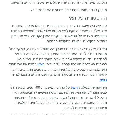
והסתיו, כאשר אתרי התיירות עדיין פעילים אך מספר התיירים מתמעט.
מומלץ לבדוק מועדי פסטיבלים ואירועים המתקיימים באי.
ההיסטוריה של האי
סרדיניה היה מיושב בתקופה הפרה היסטורית, התגלו פריטים מעשה ידי
אדם שלפי ההשערה הותקנו לפני עשרות אלפי שנים, ממצאים שהתגלו
בסרדיניה מעידים על התיישבות בתקופת האבן הקדומה. באי מבני אבן
ייחודיים הנקראים 'נוראגה' מתקופת הברונזה.
האי נכבש על ידי צבאות רבים במהלך ההיסטוריה העתיקה, בעיקר בשל
מיקומו החשוב לדרכי המסחר בים התיכון. במאה ה-8 לפנה"ס הגיעו
לסרדיניה יורדי ים פניקים שהקימו ערים לאורך החופים. במאה ה-5
לפנה"ס השתלטה ממלכת קרתגו על הערים.
רומא
כבשה את ערי החוף
והשתמשה בהן כבסיסים למלחמתה בקרת ובתושבים המקומיים. העיר
קליארי הפכה לבירת הפרובינקיה הרומית, תושבי הערים נחשבו לנתיני
רומא
.
השליטה של ממלכת
רומא
על סרדיניה נמשכה כ-700 שנים. במאה ה-5
כבשו הוונדלים את האי, את מקומם תפסה האימפריה הביזנטית. האי
חולק ל-4 אזורים שונים ונוהל באופן עצמאי. האי נכבש על ידי צבאות
נוספים. התושבים המקומיים הקימו כוחות צבא למלחמה בפולשים,
וביססו חוקים חברתיים לאומיים.