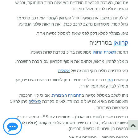
עם זאת, מערכת הכבישים הצדדיים באי אינה תמיד מתוחזקת, וכבישי
ההרים יכולים להיות תלולים וצרים.
יש לקחת בחשבון את משקל וגודל הקרוואן (קמפר הוא רכב פרטי אך
גדול למדי, מוטורהום נחשב לרכב כבד), ואת הוראות שלטי הנסיעה.
טיפ: מומלץ למלא דלק לפני יציאה למסלול נסיעה ארוך.
קרוואן
בסרדיניה
תחנות
השכרת קרוואן
ממוקמות בד"כ בקרבת שדות תעופה.
מומלץ להזמין מראש, ולתאם את איסוף הקראוון עם חברת ההשכרה.
באי סרדיניה חלים חוקי הנהיגה של
איטליה
.
קרוואנים
הם
רכבים גדולים יחסית. ניתן לנסוע בכבישים הצדדיים, אך
מומלץ לבדוק את תנאי הדרך.
ניתן לשלב במסלול נסיעה ב
תחבורה הציבורית
, אם כי קווי הרכבות
והאוטובוסים באי אינם יעילים במיוחד. לאיים בקרבת
סיציליה
ניתן להגיע
באמצעות מעבורות.
כבישים ראשיים (סופר סטראדה) – מסומנים עם
SS
- המקשרים בין
הישובים הגדולים, טיב הכבישים משתנה על פי מיקומם (יכולים להיות
כבישים בין עירוניים וכבישים הרריים).
כבישים מקומיים – מסומנים עם
SP
.