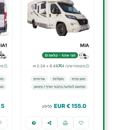
IA1
MIA
חצי אחוד - קלאס SI
מקומות שינה 4
6.48 × 2.24 m
מקו
מזגן קדמי
מקלחת
שירותים
מזג
מותאם לנסיעה בתנאי חורף / קיפאון
מות
.5
€ EUR
155.0
ללילה