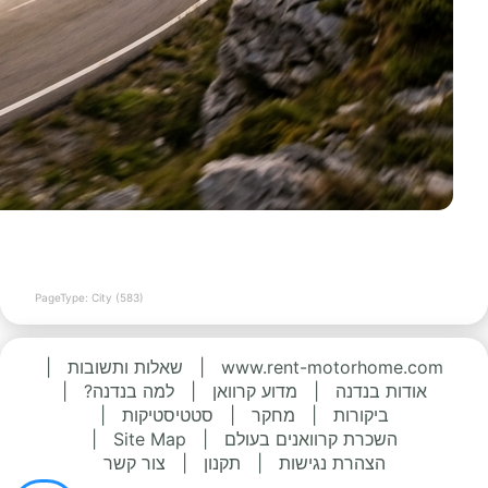
PageType: City (583)
www.rent-motorhome.com
|
שאלות ותשובות
|
אודות בנדנה
|
מדוע קרוואן
|
למה בנדנה?
|
ביקורות
|
מחקר
|
סטטיסטיקות
|
השכרת קרוואנים בעולם
|
Site Map
|
הצהרת נגישות
|
תקנון
|
צור קשר