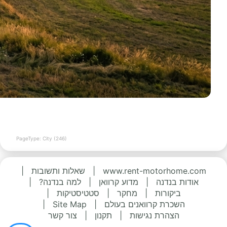
PageType: City (246)
www.rent-motorhome.com
|
שאלות ותשובות
|
אודות בנדנה
|
מדוע קרוואן
|
למה בנדנה?
|
ביקורות
|
מחקר
|
סטטיסטיקות
|
השכרת קרוואנים בעולם
|
Site Map
|
הצהרת נגישות
|
תקנון
|
צור קשר