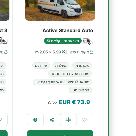
t 3
Active Standard Auto
חצי אחוד - קלאס SI
מקומות שינה 2
5.99 × 2.05 m
מקו
מזגן קדמי
מקלחת
שירותים
אר
מותרת הסעת חיות מחמד
מו
מותאם לנסיעה בתנאי חורף / קיפאון
מות
גיר אוטומטי
רשא
€ EUR
73.9
ללילה