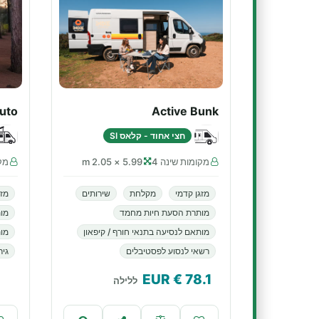
uto
Active Bunk
חצי אחוד - קלאס SI
מקומות שינה 4
5.99 × 2.05 m
מקו
מזגן קדמי
מקלחת
שירותים
מזג
מותרת הסעת חיות מחמד
מו
מותאם לנסיעה בתנאי חורף / קיפאון
מות
רשאי לנסוע לפסטיבלים
גיר
€ EUR
78.1
ללילה