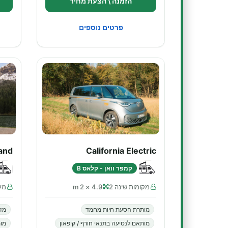
הזמנה \ הצעת מחיר
פרטים נוספים
rand
California Electric
קמפר וואן - קלאס B
מקומות שינה 2
4.9 × 2 m
מקו
מותרת הסעת חיות מחמד
מזג
מותאם לנסיעה בתנאי חורף / קיפאון
מו