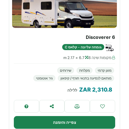
Discoverer 6
גומחה עליונה - קלאס C
מקומות שינה 6
6.7 × 2.17 m
מזגן קדמי
מקלחת
שירותים
מותאם לנסיעה בתנאי חורף / קיפאון
גיר אוטומטי
ZAR
2,310.8
ללילה
צפייה והזמנה