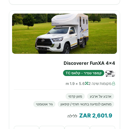
Discoverer FunXA 4x4
קמפר טנדר - קלאס TC
מקומות שינה 2
5.6 × 1.9 m
ארבע על ארבע
מזגן קדמי
מותאם לנסיעה בתנאי חורף / קיפאון
גיר אוטומטי
ZAR
2,601.9
ללילה