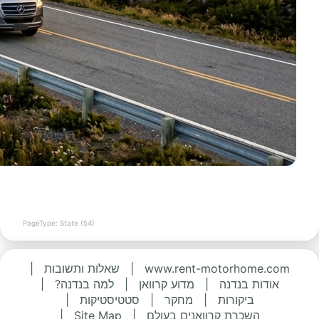
PageType: State (54)
www.rent-motorhome.com
|
שאלות ותשובות
|
אודות בנדנה
|
מדוע קרוואן
|
למה בנדנה?
|
ביקורות
|
מחקר
|
סטטיסטיקות
|
השכרת קרוואנים בעולם
|
Site Map
|