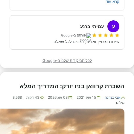
ישתבשו, יהיה עם מי לדבר בארץ. יצאנו מהם בתחושה מאוד 
קרא עוד
הידע והבקיאות הרבה שלהם בתחום תרמו לנו רבות. מומלץ 
ע
מאוד.
עמיתי ברנע
פורסם ב-Google
שירות מצויין ואדיב, זמינים לכל שאלה.
לכל הביקורות שלנו ב-Google
השכרת קרוואן בניו יורק: המדריך המלא
אבי בנדנה
15 אוק 2021
08 אוג 2026
43
דקות
8,568
מילים