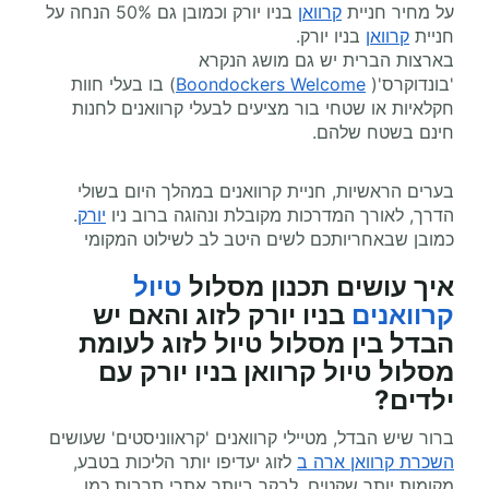
על מחיר חניית
קרוואן
בניו יורק וכמובן גם 50% הנחה על
חניית
קרוואן
בניו יורק.
בארצות הברית יש גם מושג הנקרא
'בונדוקרס'(
Boondockers Welcome
) בו בעלי חוות
חקלאיות או שטחי בור מציעים לבעלי קרוואנים לחנות
חינם בשטח שלהם.
בערים הראשיות, חניית קרוואנים במהלך היום בשולי
הדרך, לאורך המדרכות מקובלת ונהוגה ברוב ניו
יורק
.
כמובן שבאחריותכם לשים היטב לב לשילוט המקומי
איך עושים תכנון מסלול
טיול
קרוואנים
בניו יורק לזוג והאם יש
הבדל בין מסלול טיול לזוג לעומת
מסלול טיול קרוואן בניו יורק עם
ילדים?
ברור שיש הבדל, מטיילי קרוואנים 'קראווניסטים' שעושים
השכרת קרוואן ארה ב
לזוג יעדיפו יותר הליכות בטבע,
מקומות יותר שקטים, לבקר ביותר אתרי תרבות כמו