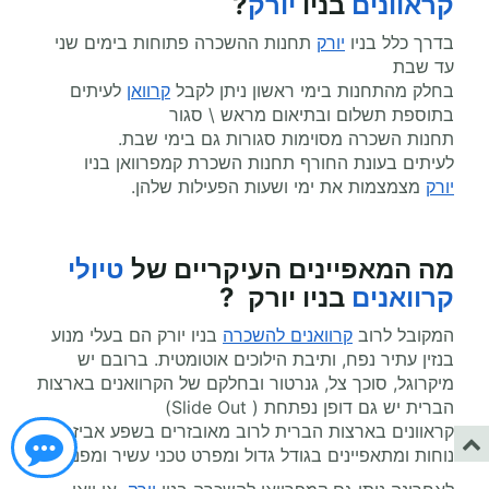
קראוונים
בניו
יורק
?
בדרך כלל בניו
יורק
תחנות ההשכרה פתוחות בימים שני
עד שבת
בחלק מהתחנות בימי ראשון ניתן לקבל
קרוואן
לעיתים
בתוספת תשלום ובתיאום מראש \ סגור
תחנות השכרה מסוימות סגורות גם בימי שבת.
לעיתים בעונת החורף תחנות השכרת קמפרוואן בניו
יורק
מצמצמות את ימי ושעות הפעילות שלהן.
מה המאפיינים העיקריים של
טיולי
קרוואנים
בניו יורק ?
המקובל לרוב
קרוואנים להשכרה
בניו יורק הם בעלי מנוע
בנזין עתיר נפח, ותיבת הילוכים אוטומטית. ברובם יש
מיקרוגל, סוכך צל, גנרטור ובחלקם של הקרוואנים בארצות
הברית יש גם דופן נפתחת ( Slide Out)
קראוונים בארצות הברית לרוב מאובזרים בשפע אביזרי
נוחות ומתאפיינים בגודל גדול ומפרט טכני עשיר ומפנק.