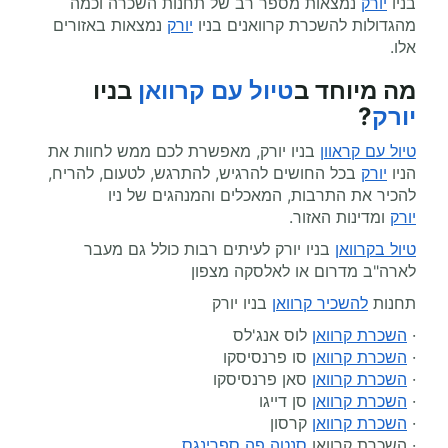
בניו
יורק
נמצאות מספר רב של תחנות השכרה וכמה
מהגדולות להשכרת קרוואנים בניו
יורק
נמצאות באזורים
אלו.
מה מיוחד ב
טיול עם קרוואן
בניו
יורק
?
טיול עם קראוון
בניו יורק
, מאפשרת לכם ממש לחוות את
הניו
יורק
בכל החושים להרגיש, להתרגש, לטעום, להריח,
להכיר את התרבות, המאכלים והמנהגים של ניו
יורק
ומדינות האזור.
טיול בקרוואן
בניו יורק
לעיתים רבות כולל גם מעבר
לארה"ב מדרום או לאלסקה מצפון
תחנות
להשכיר קרוואן
בניו יורק
·
השכרת קרוואן
לוס אנג'לס
·
השכרת קרוואן
סו פרנסיסקו
·
השכרת קרוואן
סאן פרנסיסקו
·
השכרת קרוואן
סן דייגו
·
השכרת קרוואן
קרסון
· השכרת קרוואן
סנטה פה ספרינגס