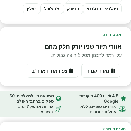
ניו ג'רזי - ניו ג'רסי
ניו יורק
צ'רצ'וויל
רוזלין
מבט רחב
אזורי תיור שניו יורק חלק מהם
עלו רמה לתכנון מסלול חוצה גבולות.
מזרח קנדה
צפון מזרח ארה"ב
4.5★ · +400 ביקורות
השוואה בין למעלה מ-50
Google
ספקים ברחבי העולם
מחירים סופיים, ללא
שירות אנושי, 7 ימים
עמלות נסתרות
בשבוע
טעימה מהצי