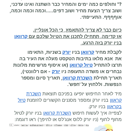
?" וחולפים כמה ימים והמחיר כבר השתנה ואינו עדכני,
ושוב צריך הצעת מחיר ושוב דפים.....וכמה וכמה וכמה,
אוףףףף. התעייפתי.
כיום כבר לא צריך להתאמץ, כי הכל אונליין.
אז קדימה, תתחילו לתכנן את הטיול שלכם עם
קרוואן
בניו יורק בזה הרגע.
לקבלת מחיר
קרוואן
ב
ניו
יורק
בשניות, התאימו
את
אנא מלאו בתיבות הטקסט מעלה את העיר בה
תרצו להתחיל
טיול קרוואן
(או איסוף מרשימת מלונות
נבחרים או משדה התעופה
ניו
יורק
-
אם רלוונטי),
תאריך תחילת
השכרת קרוואן
, תאריך סיום ומספר
הנפשות. וללחוץ על 'חפש'.
מיד לאחר החיפוש יופיעו בפניכם תוצאות
השכרת
קראוון
בניו יורק ומספר מסננים הקשורים להזמנת
טיול
בקראוון
בניו יורק
.
לצפייה איך לעשות חיפוש
השכרת קרוואן
בניו יורק לטיול
מחוף לחוף (ניו יורק ללוס אנג'לס או להיפך) ראו דוגמה: