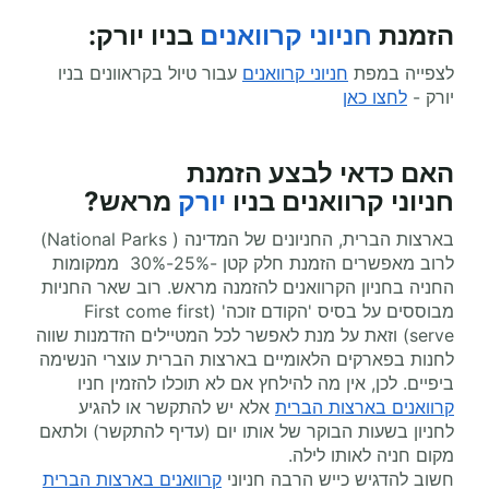
הזמנת
חניוני קרוואנים
בניו יורק:
לצפייה במפת
חניוני קרוואנים
עבור טיול בקראוונים בניו
יורק -
לחצו כאן
האם כדאי לבצע הזמנת
חניוני
קרוואנים בניו
יורק
מראש?
בארצות הברית, החניונים של המדינה ( National Parks)
לרוב מאפשרים הזמנת חלק קטן -25%-30% ממקומות
החניה בחניון הקרוואנים להזמנה מראש. רוב שאר החניות
מבוססים על בסיס 'הקודם זוכה' (First come first
serve) וזאת על מנת לאפשר לכל המטיילים הזדמנות שווה
לחנות בפארקים הלאומיים בארצות הברית עוצרי הנשימה
ביפיים. לכן, אין מה להילחץ אם לא תוכלו להזמין חניו
קרוואנים בארצות הברית
אלא יש להתקשר או להגיע
לחניון בשעות הבוקר של אותו יום (עדיף להתקשר) ולתאם
מקום חניה לאותו לילה.
חשוב להדגיש כייש הרבה חניוני
קרוואנים בארצות הברית