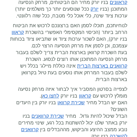
קראוונים
בניו יורק
מחיר הם הביטוחים, מרחק הנסיעה
המתוכנן (בניו
יורק
ככל שנוסעים יותר כך משלמים יותר)
ערכות ציוד שינה, כלי אוכל כלי מטבח, ככל שזה רלוונטי.
לנוחיותכם, תוכלו לסמן האם ברצונכם לרכוש את הביטוח
הרחב ביותר (הכיסוי המקסימלי האפשרי בהשכרת
קראוון
בניו יורק), האם לשכור ערכות ציוד או שתביאו ציוד בכוחות
עצמכם, וכן לסמן את מרחק הנסיעה הרצוי לכם.
בעת השכרת קרוואן בארצות הברית צריך לשלם בעבור
מרחק הנסיעה המתוכנן אותו רוצים לנסוע. השכרת
קרוואנים בארצות הברית
אינה כוללת מיילג' בכלל ויש
לשלם בעבור המרחק אותו נוסעים בעת טיול בקרוואן
בארצות הברית.
לצפייה בסרטון המסביר איך לבחור איזה מרחק נסיעה
מומלץ לרכוש עם
קראוון
בניו יורק
לחצו כא
ן.
האם יש הבדל מחיר
שכירת קרוואן
בניו יורק
בין היעדים
השונים?
הבדל שיכול להיות גדול. מחיר
שכירת קרוואנים
בניו
יורק
באתר שלנו יכול להשתנות בכל רגע, שינוי מחירים
נובע ממצב ההיצע והביקוש, מההבדלים בין
קרוואנים
להשכרה
בניו יורק.