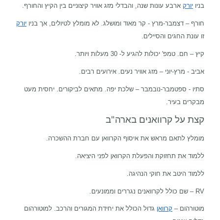
בניו
יורק
ארבע עונות שנה, והבדלי מזג אוויר קיצוניים בין הקיץ והחורף.
חורף – דצמבר-מרץ - קר מאוד ומושלג. לא מומלץ לטיולים, אך בניו
יורק
זו עונת החגים והסיילים.
קיץ – חם. טמפ' יכולות להגיע ל- 30 מעלות ויותר.
אביב - מרץ-יוני – מזג אוויר נעים. אירועים רבים.
סתיו - ספטמבר-נובמבר – שלכת יפה. מתאים לביקורים. יחסית מעט
מבקרים בעיר.
קצת על קרוואנים בארה"ב
מומלץ לתאם מראש את איסוף הקרוואן עם חברת ההשכרה.
ללמוד את תחזוקת והפעלת הקרוואן לפני היציאה.
ללמוד היטב את חוקי הנהיגה.
RV
– שם כולל לקרוואנים נגררים וממונעים.
מוטורהום –
קרוואן
גדול הכולל את יחידת המגורים והרכב. למוטורהום