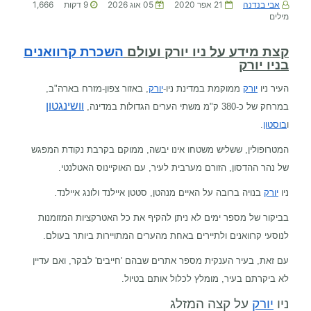
אבי בנדנה
21 אפר 2020
05 אוג 2026
9
דקות
1,666
מילים
קצת מידע על ניו יורק ועולם
השכרת קרוואנים
בניו יורק
העיר ניו
יורק
ממוקמת במדינת ניו-
יורק
, באזור
צפון-מזרח בארה"ב
,
וושינגטון
במרחק של כ-380 ק"מ משתי הערים הגדולות במדינה,
ו
בוסטון
.
המטרופולין, ששליש משטחו אינו יבשה, ממוקם בקרבת נקודת המפגש
של נהר ההדסון, הזורם מערבית לעיר, עם האוקיינוס האטלנטי.
ניו
יורק
בנויה ברובה על האיים מנהטן, סטטן איילנד ולונג איילנד.
בביקור של מספר ימים לא ניתן להקיף את כל האטרקציות המזומנות
לנוסעי קרוואנים ולתיירים באחת מהערים המתויירות ביותר בעולם.
עם זאת, בעיר הענקית מספר אתרים שבהם 'חייבים' לבקר, ואם עדיין
לא ביקרתם בעיר, מומלץ לכלול אותם בטיול.
ניו
יורק
על קצה המזלג