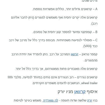
גדלים שונים:
A
– קרוואנים גדולים יותר, כוללים אפשרויות נוספות.
קרוואנים אלה יקרים יחסית ואף משמשים למגורים (ניתן לחבר אליהם
רכב).
B
– קומפקטי ומיועד למספר קטן יחסית של נוסעים.
C
– פופולרי לנסיעות משפחתיות. מבוסס בדרך כלל על מרכב של רכב
כבד (
(VAN
.
קמפר טראק –
קרוואן
המורכב על רכב. ניתן להפריד את יחידת הרכב
מהמגורים.
קרוואנים אלה מאובזרים פחות ממוטורהום, אך בדרך כלל זול יותר.
קרוואנים נגררים – רוב הנגררים אינם נוחים במיוחד לנסיעה, מלבד
fifth
wheel trailer
, הנחשבים לדגמים משופרים ויוקרתיים.
איסוף
קרוואן
מניו יורק
בניו
יורק
שלושה שדות תעופה -
לה גווארדיה
, משמש בעיקר לטיסות