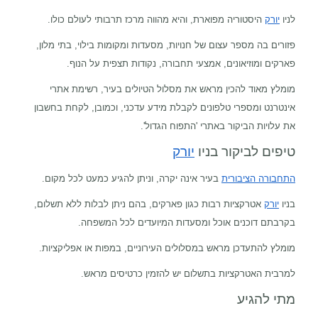
לניו
יורק
היסטוריה מפוארת, והיא מהווה מרכז תרבותי לעולם כולו.
פזורים בה מספר עצום של חנויות, מסעדות ומקומות בילוי, בתי מלון,
פארקים ומוזיאונים, אמצעי תחבורה, נקודות תצפית על הנוף.
מומלץ מאוד להכין מראש את מסלול הטיולים בעיר, רשימת אתרי
אינטרנט ומספרי טלפונים לקבלת מידע עדכני, וכמובן, לקחת בחשבון
את עלויות הביקור באתרי 'התפוח הגדול'.
טיפים לביקור בניו
יורק
התחבורה הציבורית
בעיר אינה יקרה, וניתן להגיע כמעט לכל מקום.
בניו
יורק
אטרקציות רבות כגון פארקים, בהם ניתן לבלות ללא תשלום,
בקרבתם דוכנים אוכל ומסעדות המיועדים לכל המשפחה.
מומלץ להתעדכן מראש במסלולים העירוניים, במפות או אפליקציות.
למרבית האטרקציות בתשלום יש להזמין כרטיסים מראש.
מתי להגיע