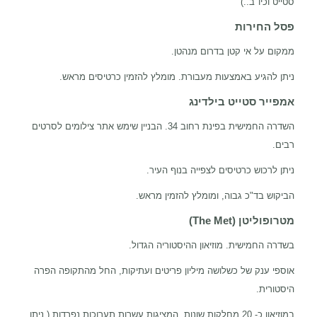
סטייט וכיו"ב..)
פסל החירות
ממקום על אי קטן בדרום מנהטן.
ניתן להגיע באמצעות מעבורת. מומלץ להזמין כרטיסים מראש.
אמפייר סטייט בילדינג
השדרה החמישית בפינת רחוב 34. הבניין שימש אתר צילומים לסרטים
רבים.
ניתן לרכוש כרטיסים לצפייה בנוף העיר.
הביקוש בד"כ גבוה, ומומלץ להזמין מראש.
מטרופוליטן
(The Met)
בשדרה החמישית. מוזיאון ההיסטוריה הגדול.
אוספי ענק של כשלושה מיליון פריטים ועתיקות, החל מהתקופה הפרה
היסטורית.
במוזיאון כ- 20 מחלקות שונות, המציגות עשרות תערוכות נפרדות ( ניתן