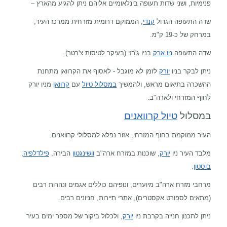
פנימיות, ושני שדות תעופה בינלאומיים אליהם ניתן להגיע מהארץ –
שדה התעופה הגדול
קנדי
, הממוקם דרומית מזרחית ממרכז העיר,
במרחק של כ-19 ק"מ.
שדה התעופה
ניו ארק
בניו ג'רזי (בעיקר לטיסות צ'רטר).
ניתן לבקר בניו
יורק
לזמן לא מוגבל - לאסוף את הקרוואן מתחנת
ההשכרה בתיאום מראש, ולהמשיך
במסלול טיול
עם
קרוואן
מניו יורק
לחוף המזרחי ולארה"ב.
במסלול
טיול קרוואנים
העיר ממוקמת בחוף המזרחי, אזור נפלא למסלולי קרוואנים.
מלבד העיר ניו
יורק
, שוכנות במזרח ארה"ב
וושינגטון
הבירה
,
פילדלפיה
,
בוסטון
.
מרחבי מזרח ארה"ב מיוערים, ונופיהם כוללים אגמים ונהרות רבים
(מתאים לספורט אקסטרים), אתרי תיירות, חניונים רבים.
ניתן לתכנון חנייה בקרבת ניו
יורק
, ולכלול ביקור של מספר ימים בעיר