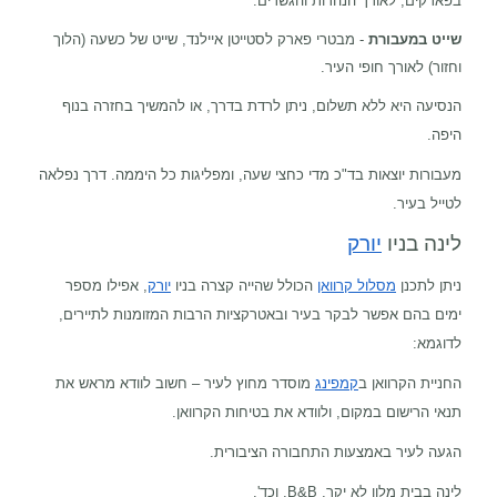
בפארקים, לאורך הנהרות והגשרים.
שייט במעבורת
- מבטרי פארק לסטייטן איילנד, שייט של כשעה (הלוך
וחזור) לאורך חופי העיר.
הנסיעה היא ללא תשלום, ניתן לרדת בדרך, או להמשיך בחזרה בנוף
היפה.
מעבורות יוצאות בד"כ מדי כחצי שעה, ומפליגות כל היממה. דרך נפלאה
לטייל בעיר.
לינה בניו
יורק
ניתן לתכנן
מסלול קרוואן
הכולל שהייה קצרה בניו
יורק
, אפילו מספר
ימים בהם אפשר לבקר בעיר ובאטרקציות הרבות המזומנות לתיירים,
לדוגמא:
החניית הקרוואן ב
קמפינג
מוסדר מחוץ לעיר – חשוב לוודא מראש את
תנאי הרישום במקום, ולוודא את בטיחות הקרוואן.
הגעה לעיר באמצעות התחבורה הציבורית.
לינה בבית מלון לא יקר,
B&B
, וכד'.