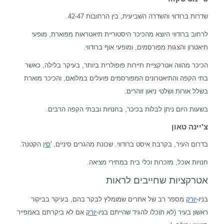
שדרות ברודווי והשדרה השביעית, בין הרחובות 42-47.
לרחוב ברודווי היוצא מהכיכר היסטוריית תיאטראות מפוארת, מופעי
תיאטרון והצגות מפורסמים, ומופעי אוף ברודווי.
הכיכר מהווה אטרקציית תיירות פופולרית ביותר, בעיקר בלילה, כאשר
בתי הקפה והתיאטרונים המפורסמים פועלים במלואם, והכיכר מוארת
בשלל אורות ושלטי ניאון זוהרים.
בשעות היום ניתן לבלות בכיכר, בחנויות ובבתי הקפה הרבים.
צ'יינה טאון
בדרום העיר, בקרבת איסט ברודווי. שכונת מהגרים סיניים, '
סין
הקטנה'.
חנויות אוכל, מזכרות וכלי בית במחירי מציאה.
אטרקציות שחייבים לראות
בניו-
יורק
מספר רב של אתרים שמומלץ לבקר בהם, בעיקר בביקור
ראשון בעיר (לא תוכלו להגיד שהייתם בניו-
יורק
אם לא ביקרתם באמפייר