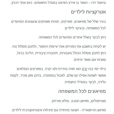
גראונד זירו – האזור בו אירע הפיגוע במגדל התאומים. כיום אתר זיכרון.
אטרקציות לילדים
בעיר שלל של מוזיאונים, פארקים, חנויות משחקים וצעצועים המיועדים
לכל המשפחה, ובעיקר לילדים.
ניתן לבקר בשלל אתרים המיועדים לכל המשפחה.
יש לקחת בחשבון את המרחק ואת 'עייפות החומר', ולתכנן מסלול נוח.
ניתן לתכנן מסלול הכולל מעבורות, תחבורה ציבורית, הליכה ברגל,
ומוניות אם מאוד עייפים.
בילוי יומי בניו
יורק
הוא חוויה נהדרת ולא יקרה. בפארקים הנפלאים
אפשר לשהות אפילו יום שלם, לאכול במסעדה, בדוכן מזון מהיר, לקנות
גלידה, לבקר במגדלי התצפית.
מוזיאונים לכל המשפחה
מטרופוליטן, מוזיאון הטבע. נפלא ומרתק.
מוזיאון ההיסטוריה - תצוגה מיוחדת עם פעילות אינטראקטיבית לילדים.