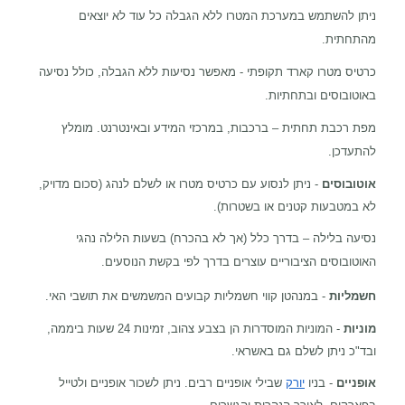
ניתן להשתמש במערכת המטרו ללא הגבלה כל עוד לא יוצאים
מהתחתית.
כרטיס מטרו קארד תקופתי - מאפשר נסיעות ללא הגבלה, כולל נסיעה
באוטובוסים ובתחתיות.
מפת רכבת תחתית – ברכבות, במרכזי המידע ובאינטרנט. מומלץ
להתעדכן.
אוטובוסים
-
ניתן לנסוע עם כרטיס מטרו או לשלם לנהג (סכום מדויק,
לא במטבעות קטנים או בשטרות).
נסיעה בלילה – בדרך כלל (אך לא בהכרח) בשעות הלילה נהגי
האוטובוסים הציבוריים עוצרים בדרך לפי בקשת הנוסעים.
חשמליות
-
במנהטן קווי חשמליות קבועים המשמשים את תושבי האי.
מוניות
- המוניות המוסדרות הן בצבע צהוב, זמינות 24 שעות ביממה,
ובד"כ ניתן לשלם גם באשראי.
אופניים
- בניו
יורק
שבילי אופניים רבים. ניתן לשכור אופניים ולטייל