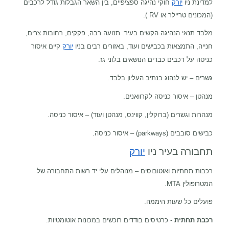
למדינת ניו
יורק
חוקי נהיגה ספציפיים, בין השאר הגבלות גודל לרכבים
(המכונים טריילר או
RV
).
מלבד תנאי הנהיגה הקשים בעיר: תנועה רבה, פקקים, רחובות צרים,
חנייה, התמצאות בכבישים ועוד, באזורים רבים בניו
יורק
קיים איסור
כניסה על רכבים כבדים הנושאים בלוני גז.
גשרים – יש לנהוג בנתיב העליון בלבד.
מנהטן – איסור כניסה לקרוואנים.
מנהרות וגשרים (ברוקלין, קווינס, מנהטן ועוד) – איסור כניסה.
כבישים סובבים (
parkways
) – איסור כניסה.
תחבורה בעיר ניו
יורק
רכבות תחתיות ואוטובוסים – מנוהלים עלי יד רשות התחבורה של
המטרופולין
MTA
.
פועלים כל שעות היממה.
רכבת תחתית
- כרטיסים בודדים רוכשים במכונות אוטומטיות.