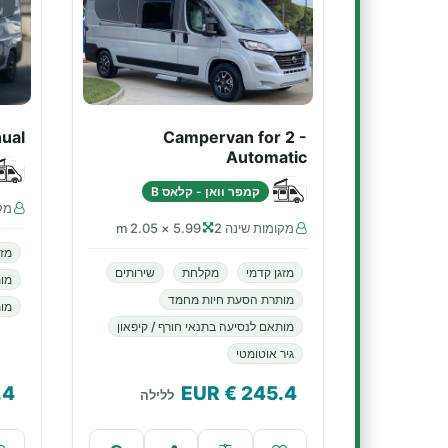
ual
Campervan for 2 -
Automatic
קמפר וואן - קלאס B
מקו
מקומות שינה 2
5.99 × 2.05 m
מזג
מזגן קדמי
מקלחת
שירותים
מו
מותרת הסעת חיות מחמד
מות
מותאם לנסיעה בתנאי חורף / קיפאון
גיר אוטומטי
.4
€ EUR
245.4
ללילה