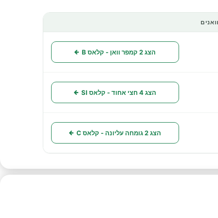
ואנים
פעולות
הצג 2 קמפר וואן - קלאס B
הצג 4 חצי אחוד - קלאס SI
הצג 2 גומחה עליונה - קלאס C