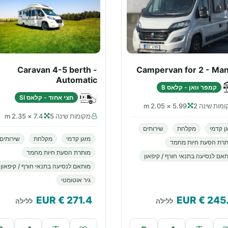
Caravan 4-5 berth -
Campervan for 2 - Man
Automatic
קמפר וואן - קלאס B
חצי אחוד - קלאס SI
מות שינה 2
5.99 × 2.05 m
מקומות שינה 5
7.4 × 2.35 m
ן קדמי
מקלחת
שירותים
מזגן קדמי
מקלחת
שירותים
תרת הסעת חיות מחמד
מותרת הסעת חיות מחמד
אם לנסיעה בתנאי חורף / קיפאון
מותאם לנסיעה בתנאי חורף / קיפאון
גיר אוטומטי
€ EUR
271.4
€ EUR
245
ללילה
ללילה