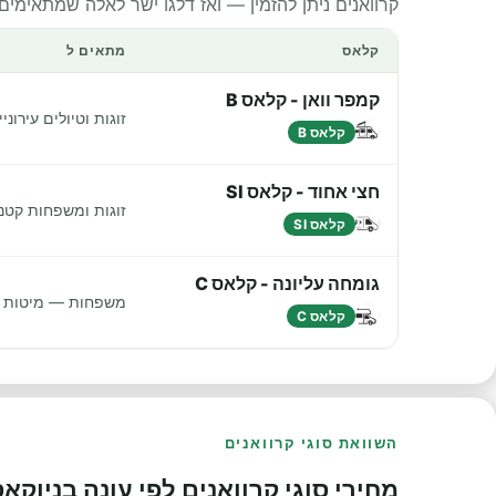
קרוואנים ניתן להזמין — ואז דלגו ישר לאלה שמתאימים
קלאס
מתאים ל
קמפר וואן - קלאס B
זוגות וטיולים עירונ
קלאס B
חצי אחוד - קלאס SI
זוגות ומשפחות קטנו
קלאס SI
גומחה עליונה - קלאס C
משפחות — מיטות נו
קלאס C
השוואת סוגי קרוואנים
מחירי סוגי קרוואנים לפי עונה בניוקא