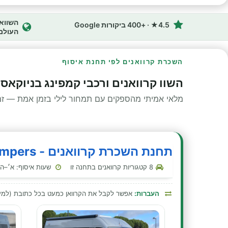
4.5★ · +400 ביקורות Google
העולם
השכרת קרוואנים לפי תחנת איסוף
השוו קרוואנים ורכבי קמפינג בניוקאס
מלאי אמיתי מהספקים עם תמחור לילי בזמן אמת — זמינ
תחנת השכרת קרוואנים - Anywhere Campers - ניוקאסל - נמל תעופה
8 קטגוריות קרוואנים בתחנה זו
שעות איסוף: א׳–ה׳ 00:00–23:30 · שבת 00:00–23:30 · ראשון 00:00–
העברות:
אפשר לקבל את הקרוואן כמעט בכל כתובת (למע