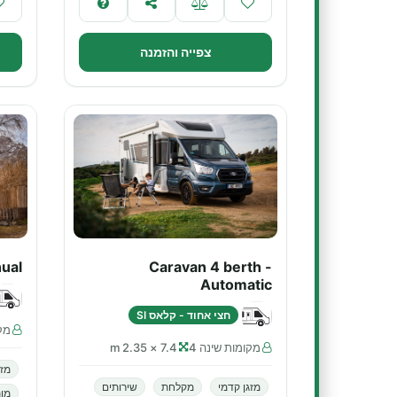
צפייה והזמנה
ual
Caravan 4 berth -
Automatic
חצי אחוד - קלאס SI
מקו
מקומות שינה 4
7.4 × 2.35 m
מזג
מזגן קדמי
מקלחת
שירותים
מו