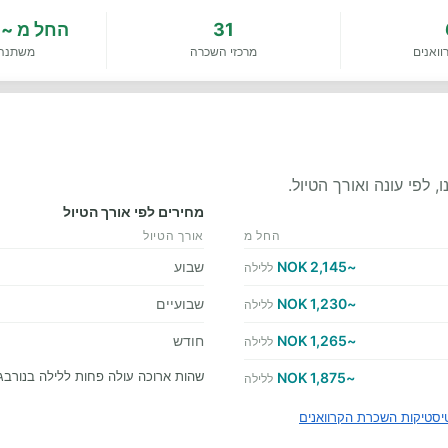
31
החל מ
~1,225 NOK
וואנים
מרכזי השכרה
משתנה 
לפי עונה ואורך הטיול.
מחירים לפי אורך הטיול
החל מ
אורך הטיול
~2,145 NOK
שבוע
ללילה
~1,230 NOK
שבועיים
ללילה
~1,265 NOK
חודש
ללילה
שהות ארוכה עולה פחות ללילה בנורבג
~1,875 NOK
ללילה
סטיקות השכרת הקרוואנים