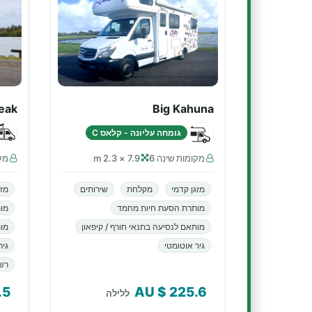
eak
Big Kahuna
גומחה עליונה - קלאס C
מקומות שינה 6
7.9 × 2.3 m
מקו
מזגן קדמי
מקלחת
שירותים
מזג
מותרת הסעת חיות מחמד
מו
מותאם לנסיעה בתנאי חורף / קיפאון
מות
גיר אוטומטי
גיר
רשא
.5
$ AU
225.6
ללילה