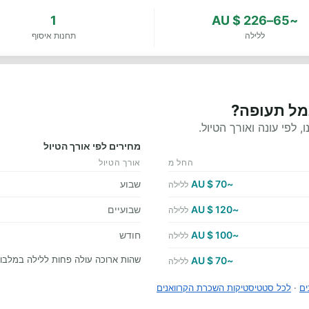
1
~65–226 $ AU
ללילה
תחנות איסוף
נמל תעופה?
לפי עונה ואורך הטיול.
מחירים לפי אורך הטיול
החל מ
אורך הטיול
~70 $ AU
שבוע
ללילה
~120 $ AU
שבועיים
ללילה
~100 $ AU
חודש
ללילה
שהות ארוכה עולה פחות ללילה במלבור
~70 $ AU
ללילה
ים
·
לכל סטטיסטיקות השכרת הקרוואנים