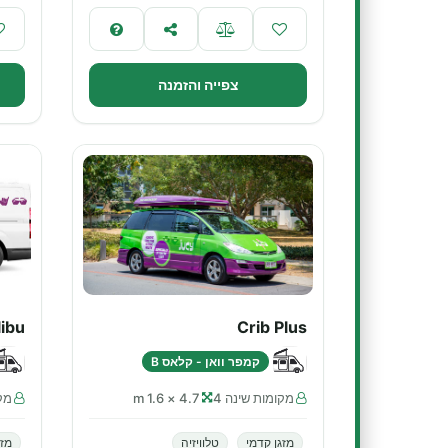
צפייה והזמנה
ibu
Crib Plus
קמפר וואן - קלאס B
מקומות שינה 4
4.7 × 1.6 m
מקו
מזגן קדמי
טלוויזיה
מזג