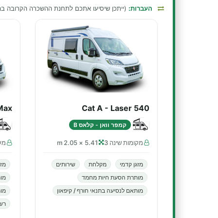
העברות:
(ייתכן שיסיעו אתכם לתחנת ההשכרה הקרובה 
Max
Cat A - Laser 540
קמפר וואן - קלאס B
מקומות שינה 3
5.41 × 2.05 m
מקו
מזגן קדמי
מקלחת
שירותים
מזג
מותרת הסעת חיות מחמד
מו
מותאם לנסיעה בתנאי חורף / קיפאון
מות
רשא