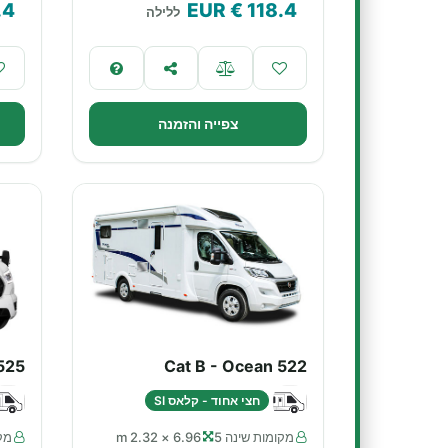
.4
€ EUR
118.4
ללילה
צפייה והזמנה
525
Cat B - Ocean 522
חצי אחוד - קלאס SI
מקומות שינה 5
6.96 × 2.32 m
מקו