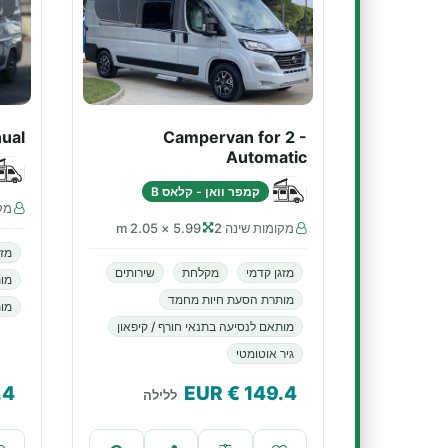
ual
Campervan for 2 -
Automatic
קמפר וואן - קלאס B
מקו
מקומות שינה 2
5.99 × 2.05 m
מזג
מזגן קדמי
מקלחת
שירותים
מו
מותרת הסעת חיות מחמד
מות
מותאם לנסיעה בתנאי חורף / קיפאון
גיר אוטומטי
.4
€ EUR
149.4
ללילה