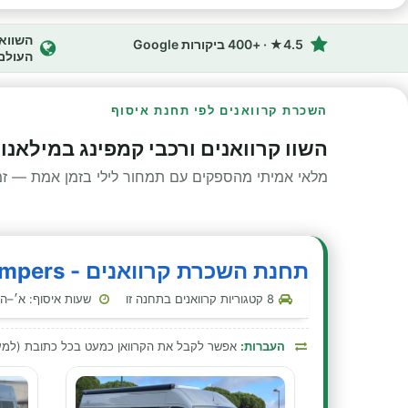
4.5★ · +400 ביקורות Google
העולם
השכרת קרוואנים לפי תחנת איסוף
השוו קרוואנים ורכבי קמפינג במילאנ
מלאי אמיתי מהספקים עם תמחור לילי בזמן אמת — זמינ
תחנת השכרת קרוואנים - Anywhere Campers - מילאנו-נמל תעופה מלפנסה
8 קטגוריות קרוואנים בתחנה זו
שעות איסוף: א׳–ה׳ 00:00–23:30 · שבת 00:00–23:30 · ראשון 00:00–
העברות:
אפשר לקבל את הקרוואן כמעט בכל כתובת (למע