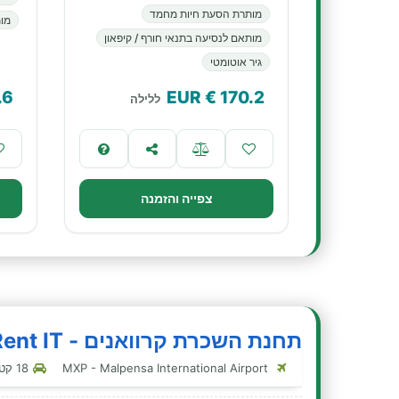
מותרת הסעת חיות מחמד
מות
מותאם לנסיעה בתנאי חורף / קיפאון
גיר אוטומטי
.6
€ EUR
170.2
ללילה
צפייה והזמנה
תחנת השכרת קרוואנים - BluRent IT - מילאנו-נמל תעופה מלפנסה
MXP - Malpensa International Airport
18 קטגוריות קרוואנים בתחנה זו