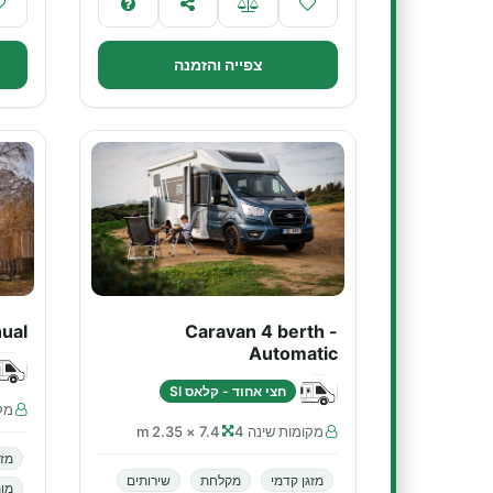
צפייה והזמנה
ual
Caravan 4 berth -
Automatic
חצי אחוד - קלאס SI
מקו
מקומות שינה 4
7.4 × 2.35 m
מזג
מזגן קדמי
מקלחת
שירותים
מו