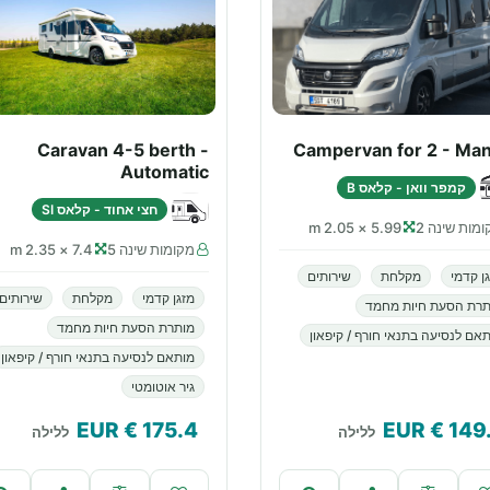
Caravan 4-5 berth -
Campervan for 2 - Man
Automatic
קמפר וואן - קלאס B
חצי אחוד - קלאס SI
מות שינה 2
5.99 × 2.05 m
מקומות שינה 5
7.4 × 2.35 m
ן קדמי
מקלחת
שירותים
מזגן קדמי
מקלחת
שירותים
תרת הסעת חיות מחמד
מותרת הסעת חיות מחמד
אם לנסיעה בתנאי חורף / קיפאון
מותאם לנסיעה בתנאי חורף / קיפאון
גיר אוטומטי
€ EUR
175.4
€ EUR
149
ללילה
ללילה