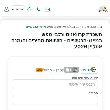
בית
›
השכרת קרוואנים בעולם
›
אירופה
›
גרמניה
›
מיינז-הכטשיים
השכרת קרוואנים ורכבי נופש
במיינז-הכטשיים - השוואת מחירים והזמנה
אונליין 2026
קרוואן
+
קרוואן + מסלול
חדש
עיר איסוף הקרוואן
החזרה