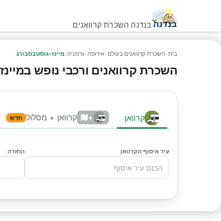
בנדנה השכרת קרוואנים
בית
›
השכרת קרוואנים בעולם
›
אירופה
›
גרמניה
›
מיינז-גוסטבסבורג
השכרת קרוואנים ורכבי נופש במיינז-ג
קרוואן + מסלול
קרוואן
+
חדש
עיר איסוף הקרוואן
החזרה