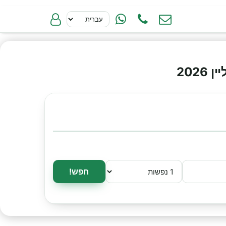
202
חפש!